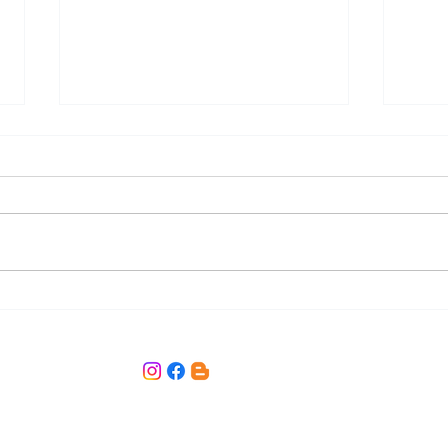
職人への憧れ③ /Longing to be
職人へ
a craftsman
a cra