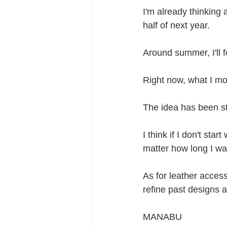
I'm already thinking a
half of next year.
Around summer, I'll f
Right now, what I mo
The idea has been st
I think if I don't sta
matter how long I wai
As for leather access
refine past designs 
MANABU