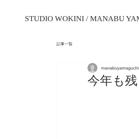
STUDIO WOKINI / MANABU YA
記事一覧
manabuyamaguchi
今年も残