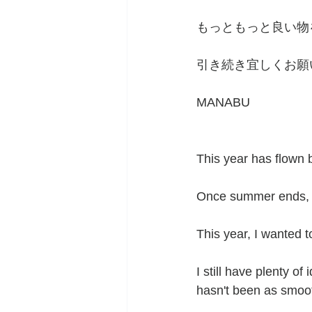
もっともっと良い物
引き続き宜しくお願
MANABU
This year has flown b
Once summer ends, it 
This year, I wanted t
I still have plenty o
hasn't been as smoot