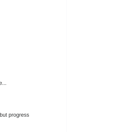
...
—but progress 