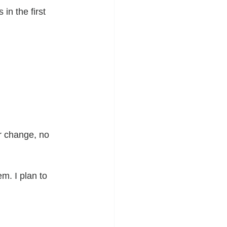
in the first 
er change, no 
m. I plan to 