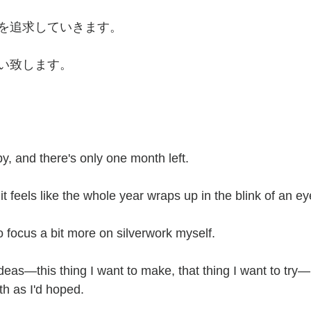
を追求していきます。
い致します。
y, and there's only one month left.
feels like the whole year wraps up in the blink of an eye
o focus a bit more on silverwork myself.
f ideas—this thing I want to make, that thing I want to try
h as I'd hoped.